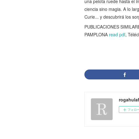
una pelota ruede hasta el in
ciencia sino magia. A lo la
Curie... y descubrirá los s
PUBLICACIONES SIMILARES:
PAMPLONA
read pdf
, Télé
rogahula
フォロ