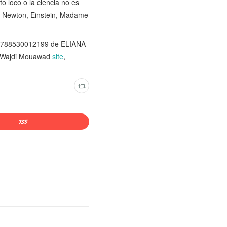
o loco o la ciencia no es
s, Newton, Einstein, Madame
 9788530012199 de ELIANA
r Wajdi Mouawad
site
,