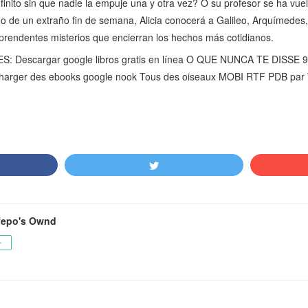
finito sin que nadie la empuje una y otra vez? O su profesor se ha vuelt
rgo de un extraño fin de semana, Alicia conocerá a Galileo, Arquímede
orprendentes misterios que encierran los hechos más cotidianos.
 Descargar google libros gratis en línea O QUE NUNCA TE DISSE
charger des ebooks google nook Tous des oiseaux MOBI RTF PDB pa
fepo's Ownd
ー